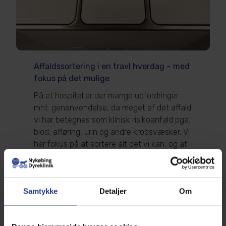
Affaldssortering i en travl hverdag – med
fokus på det mulige
På et hospital er der mange udfordringer
mht. genanvendelse, da meget af det affald
vi har betegnes som klinisk risikoanfald pga.
blod, afføring, urin og andre kropsvæsker. Vi
har fokus på at sortere alt det vi kan, og at
alle bække små gør en forskel. Samtidigt
skal vi have en arbejdsplads til at fungere,
som tit er hektisk, og derfor har vi haft
Samtykke
Detaljer
Om
fokus på, at det skal være nemmere at
affaldssortere end ikke at affaldssortere.