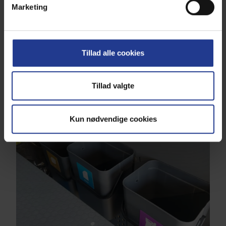
Marketing
udekørende dyrlæger. Vi sender så meget
info til vores klienter på e-mail som vi kan,
så ikke vi skal bruge så meget papir på
kvitteringer mm. Det bliver til mange stykker
Tillad alle cookies
papir sparet på et år.
Tillad valgte
Kun nødvendige cookies