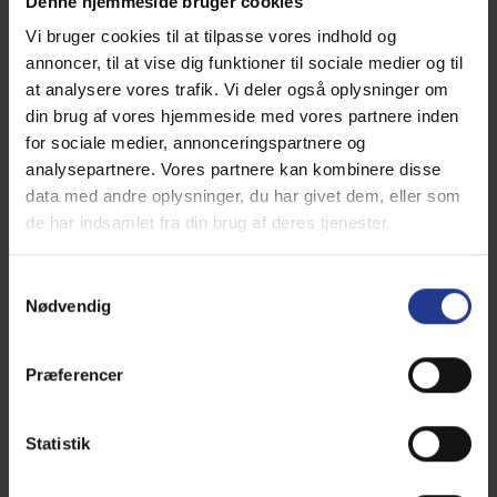
Denne hjemmeside bruger cookies
Vi bruger cookies til at tilpasse vores indhold og
annoncer, til at vise dig funktioner til sociale medier og til
at analysere vores trafik. Vi deler også oplysninger om
din brug af vores hjemmeside med vores partnere inden
for sociale medier, annonceringspartnere og
analysepartnere. Vores partnere kan kombinere disse
data med andre oplysninger, du har givet dem, eller som
de har indsamlet fra din brug af deres tjenester.
Samtykkevalg
Nødvendig
Små skraldespande og store gevinster
Præferencer
I alle konsultationsrum har vi nu opsat
mange små affaldsspande, så vi nemt kan
Statistik
sortere papir, pap, og plastik. Det samme
har vi gjort i vores praksisbiler til de